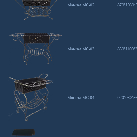
Мангал МС-02
870*1030*3
Мангал МС-03
860*1100*3
Мангал МС-04
920*930*56