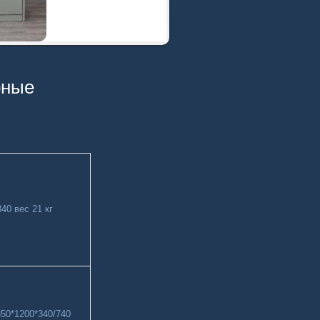
рные
40 вес 21 кг
850*1200*340/740