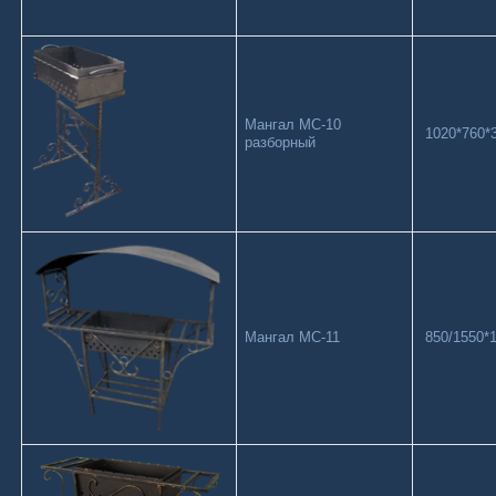
Мангал МС-10
1020*760*3
разборный
Мангал МС-11
850/1550*1