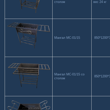
столом
вес 24 кг
Мангал МС-01/15
850*1200*3
Мангал МС-01/15 со
850*1200*3
столом