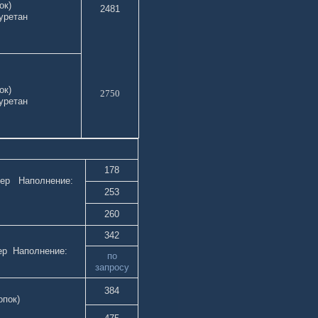
 хлопок)
2481
уретан
 хлопок)
2750
уретан
178
тер Наполнение:
253
та
260
342
ер Наполнение:
по
 чёс
запросу
384
лопок)