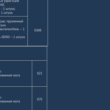
ья (простыня
60,
 - 1 штука;
 1 штука
трас пружинный
тука
интепон/бязь – 1
6348
 60/60 – 1 штука
олиэстер
621
ованная вата
олиэстер
675
ованная вата