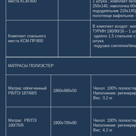
места КСМ-800
1 штука ; комплект бел
250х140, наволочка 60х
пододеяльник 210х145)
полотенце вафельное -
В комплект входит: ма
ТУРИН 190/80/16 – 1 ш
Комплект спального
одеяло 1,5 спальное с
места КСМ-ПР/800
штука
подушка синтепон/бязь
МАТРАСЫ ПОЛИЭСТЕР
Матрас облегченный
Чехол: 100% п
1860х680х50
РВ/ПЭ 187/68/5
Наполнение: регенерир
Вес: 3,2 кг
Матрас РВ/ПЭ
Чехол: 100% п
1900х700х80
190/70/8
Наполнение: регенерир
Вес: 4,2 кг